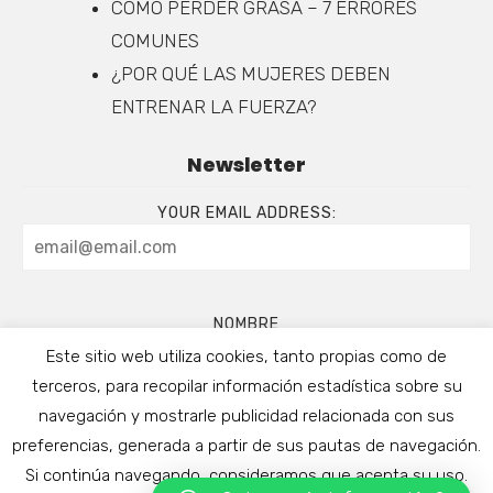
CÓMO PERDER GRASA – 7 ERRORES
COMUNES
¿POR QUÉ LAS MUJERES DEBEN
ENTRENAR LA FUERZA?
Newsletter
YOUR EMAIL ADDRESS:
NOMBRE
Este sitio web utiliza cookies, tanto propias como de
terceros, para recopilar información estadística sobre su
navegación y mostrarle publicidad relacionada con sus
preferencias, generada a partir de sus pautas de navegación.
QUIERO APUNTARME
Si continúa navegando, consideramos que acepta su uso.
COPYRIGHT © 2026 · EN FORMA CON MARC. ALL RIGHT RESERVED |
AVISO LEGAL
|
POLÍTICA DE COOKIES