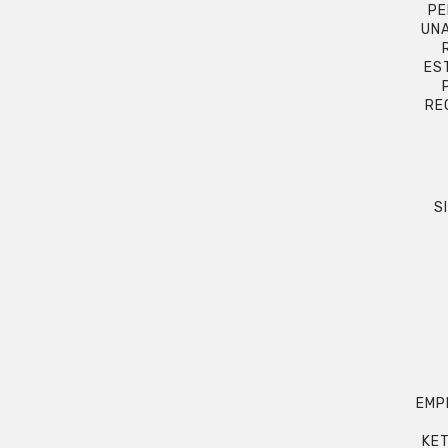
PE
UNA
ES
RE
S
EMP
KET