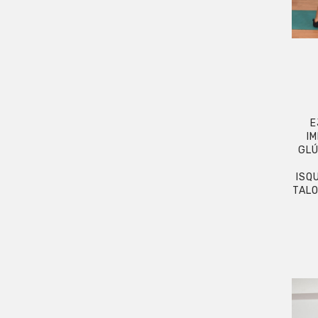
E
I
GLÚ
ISQ
TALO