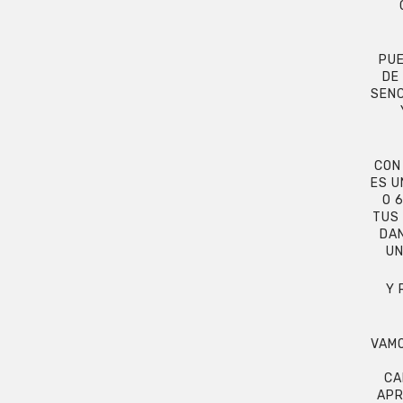
PUE
DE
SENC
CON
ES U
O 
TUS
DAN
UN
Y 
VAMO
CA
APR