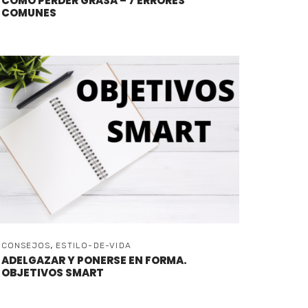
CÓMO PERDER GRASA – 7 ERRORES
COMUNES
,
CONSEJOS
ESTILO-DE-VIDA
ADELGAZAR Y PONERSE EN FORMA.
OBJETIVOS SMART