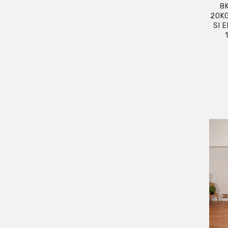
8
20KG
SI 