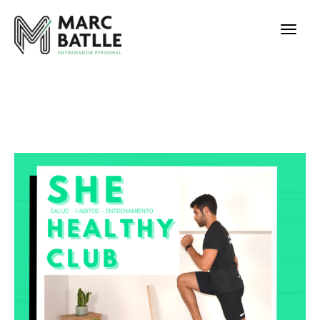
HOME
LAYOUT
PORTFOLIOS
TIENDA2
SHORTCODES